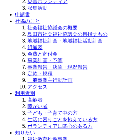
災害ボランティア
収集活動
申請書
社協のこと
社会福祉協議会の概要
島田市社会福祉協議会の目指すもの
地域福祉計画・地域福祉活動計画
組織図
会費と寄付金
事業計画・予算
事業報告・決算・現況報告
定款・規程
一般事業主行動計画
アクセス
利用者別
高齢者
障がい者
子ども・子育て中の方
生活に困りごとを抱えている方
ボランティアに関心のある方
知りたい
福祉教育推進事業