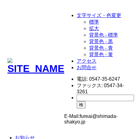
文字サイズ・色変更
標準
拡大
背景色 - 標準
背景色 - 黒
背景色 - 青
背景色 - 黄
アクセス
お問合せ
電話:
0547-35-6247
ファックス:
0547-34-
3261
検
E-Mail:
fureai@shimada-
shakyo.jp
お知らせ