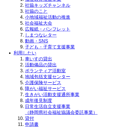
社協キッズチャンネル
社協のこと
小地域福祉活動の推進
社会福祉大会
広報紙・パンフレット
しまつなレター
動画・SNS
子ども・子育て支援事業
利用したい
車いすの貸出
活動備品の貸出
ボランティア活動室
地域包括支援センター
介護保険サービス
障がい福祉サービス
生きがい活動支援通所事業
成年後見制度
日常生活自立支援事業
（静岡県社会福祉協議会委託事業）
貸付
申請書