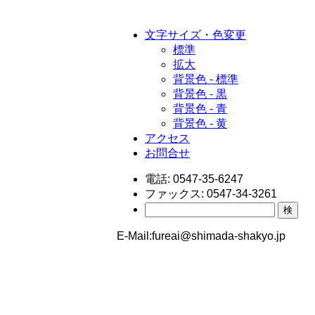
文字サイズ・色変更
標準
拡大
背景色 - 標準
背景色 - 黒
背景色 - 青
背景色 - 黄
アクセス
お問合せ
電話:
0547-35-6247
ファックス:
0547-34-3261
検
E-Mail:
fureai@shimada-shakyo.jp