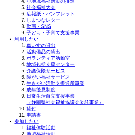
小地域福祉活動の推進
社会福祉大会
広報紙・パンフレット
しまつなレター
動画・SNS
子ども・子育て支援事業
利用したい
車いすの貸出
活動備品の貸出
ボランティア活動室
地域包括支援センター
介護保険サービス
障がい福祉サービス
生きがい活動支援通所事業
成年後見制度
日常生活自立支援事業
（静岡県社会福祉協議会委託事業）
貸付
申請書
参加したい
福祉体験活動
地域福祉活動