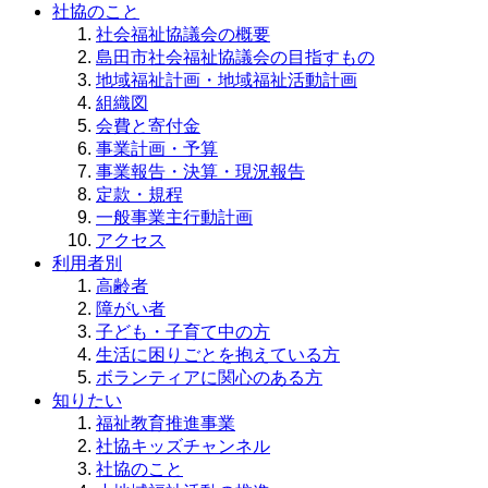
社協のこと
社会福祉協議会の概要
島田市社会福祉協議会の目指すもの
地域福祉計画・地域福祉活動計画
組織図
会費と寄付金
事業計画・予算
事業報告・決算・現況報告
定款・規程
一般事業主行動計画
アクセス
利用者別
高齢者
障がい者
子ども・子育て中の方
生活に困りごとを抱えている方
ボランティアに関心のある方
知りたい
福祉教育推進事業
社協キッズチャンネル
社協のこと