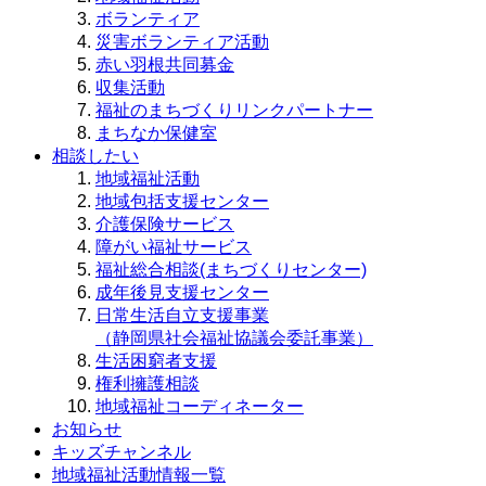
ボランティア
災害ボランティア活動
赤い羽根共同募金
収集活動
福祉のまちづくりリンクパートナー
まちなか保健室
相談したい
地域福祉活動
地域包括支援センター
介護保険サービス
障がい福祉サービス
福祉総合相談(まちづくりセンター)
成年後見支援センター
日常生活自立支援事業
（静岡県社会福祉協議会委託事業）
生活困窮者支援
権利擁護相談
地域福祉コーディネーター
お知らせ
キッズチャンネル
地域福祉活動情報一覧