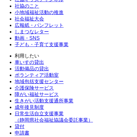
社協のこと
小地域福祉活動の推進
社会福祉大会
広報紙・パンフレット
しまつなレター
動画・SNS
子ども・子育て支援事業
利用したい
車いすの貸出
活動備品の貸出
ボランティア活動室
地域包括支援センター
介護保険サービス
障がい福祉サービス
生きがい活動支援通所事業
成年後見制度
日常生活自立支援事業
（静岡県社会福祉協議会委託事業）
貸付
申請書