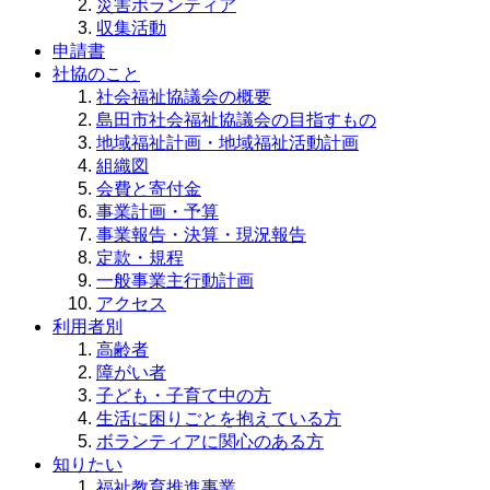
災害ボランティア
収集活動
申請書
社協のこと
社会福祉協議会の概要
島田市社会福祉協議会の目指すもの
地域福祉計画・地域福祉活動計画
組織図
会費と寄付金
事業計画・予算
事業報告・決算・現況報告
定款・規程
一般事業主行動計画
アクセス
利用者別
高齢者
障がい者
子ども・子育て中の方
生活に困りごとを抱えている方
ボランティアに関心のある方
知りたい
福祉教育推進事業