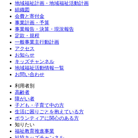
地域福祉計画・地域福祉活動計画
成
組織図
先
会費と寄付金
募
事業計画・予算
集
事業報告・決算・現況報告
定款・規程
一般事業主行動計画
アクセス
お知らせ
キッズチャンネル
地域福祉活動情報一覧
お問い合わせ
利用者別
高齢者
障がい者
子ども・子育て中の方
生活に困りごとを抱えている方
ボランティアに関心のある方
知りたい
福祉教育推進事業
社協キッズチャンネル