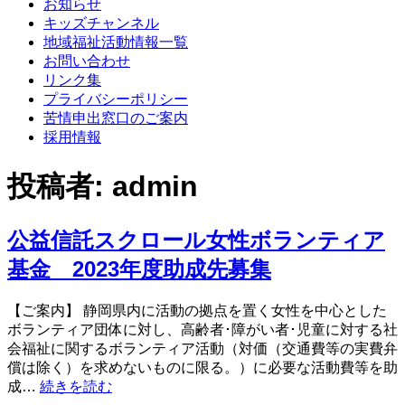
お知らせ
キッズチャンネル
地域福祉活動情報一覧
お問い合わせ
リンク集
プライバシーポリシー
苦情申出窓口のご案内
採用情報
投稿者:
admin
公益信託スクロール女性ボランティア
基金 2023年度助成先募集
【ご案内】 静岡県内に活動の拠点を置く女性を中心とした
ボランティア団体に対し、高齢者･障がい者･児童に対する社
会福祉に関するボランティア活動（対価（交通費等の実費弁
償は除く）を求めないものに限る。）に必要な活動費等を助
公
成…
続きを読む
益