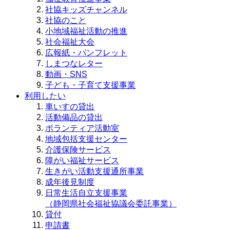
社協キッズチャンネル
社協のこと
小地域福祉活動の推進
社会福祉大会
広報紙・パンフレット
しまつなレター
動画・SNS
子ども・子育て支援事業
利用したい
車いすの貸出
活動備品の貸出
ボランティア活動室
地域包括支援センター
介護保険サービス
障がい福祉サービス
生きがい活動支援通所事業
成年後見制度
日常生活自立支援事業
（静岡県社会福祉協議会委託事業）
貸付
申請書