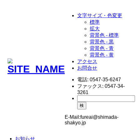
文字サイズ・色変更
標準
拡大
背景色 - 標準
背景色 - 黒
背景色 - 青
背景色 - 黄
アクセス
お問合せ
電話:
0547-35-6247
ファックス:
0547-34-
3261
検
E-Mail:
fureai@shimada-
shakyo.jp
お知らせ