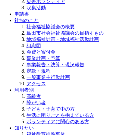
災害ボランティア
収集活動
申請書
社協のこと
社会福祉協議会の概要
島田市社会福祉協議会の目指すもの
地域福祉計画・地域福祉活動計画
組織図
会費と寄付金
事業計画・予算
事業報告・決算・現況報告
定款・規程
一般事業主行動計画
アクセス
利用者別
高齢者
障がい者
子ども・子育て中の方
生活に困りごとを抱えている方
ボランティアに関心のある方
知りたい
福祉教育推進事業