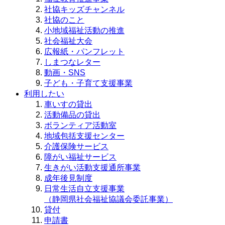
社協キッズチャンネル
社協のこと
小地域福祉活動の推進
社会福祉大会
広報紙・パンフレット
しまつなレター
動画・SNS
子ども・子育て支援事業
利用したい
車いすの貸出
活動備品の貸出
ボランティア活動室
地域包括支援センター
介護保険サービス
障がい福祉サービス
生きがい活動支援通所事業
成年後見制度
日常生活自立支援事業
（静岡県社会福祉協議会委託事業）
貸付
申請書