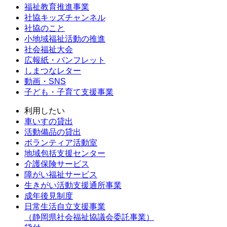
福祉教育推進事業
社協キッズチャンネル
社協のこと
小地域福祉活動の推進
社会福祉大会
広報紙・パンフレット
しまつなレター
動画・SNS
子ども・子育て支援事業
利用したい
車いすの貸出
活動備品の貸出
ボランティア活動室
地域包括支援センター
介護保険サービス
障がい福祉サービス
生きがい活動支援通所事業
成年後見制度
日常生活自立支援事業
（静岡県社会福祉協議会委託事業）