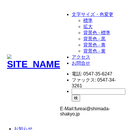
文字サイズ・色変更
標準
拡大
背景色 - 標準
背景色 - 黒
背景色 - 青
背景色 - 黄
アクセス
お問合せ
電話:
0547-35-6247
ファックス:
0547-34-
3261
検
E-Mail:
fureai@shimada-
shakyo.jp
お知らせ