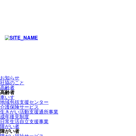
お知らせ
社協のこと
高齢者
高齢者
車いす
地域包括支援センター
介護保険サービス
生きがい活動支援通所事業
成年後見制度
日常生活自立支援事業
障がい者
障がい者
障がい福祉サービス