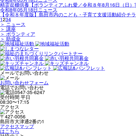
精霊盆棚供養【ボランティアふれ愛／令和８年8月16日（日）
令和8年05月18日
ニュース
【令和８年度版】島田市内のこども・子育て支援活動紹介チラ
1
2
3
4
＞
ニュース
＞
講座
＞
ボランティア
＞
助成金
メールでお問い合わせ
お問い合わせフォーム
電話でお問い合わせ
0547-35-6247
受付時間 平日
08:30〜17:15
アクセス
〒427-0056
島田市大津通2番の1
アクセスマップ
はこちら
社協のこと