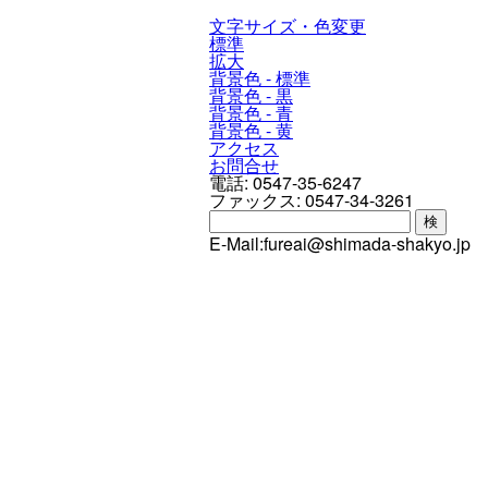
文字サイズ・色変更
標準
拡大
背景色 - 標準
背景色 - 黒
背景色 - 青
背景色 - 黄
アクセス
お問合せ
電話:
0547-35-6247
ファックス:
0547-34-3261
検
E-Mail:
fureai@shimada-shakyo.jp