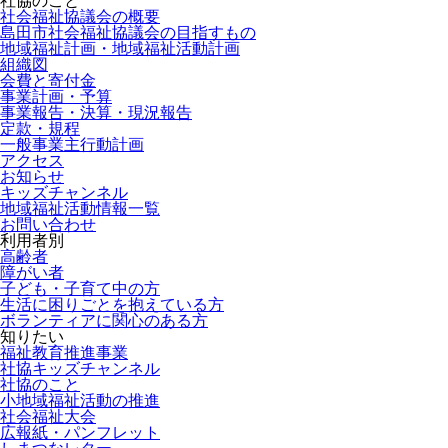
社会福祉協議会の概要
島田市社会福祉協議会の目指すもの
地域福祉計画・地域福祉活動計画
組織図
会費と寄付金
事業計画・予算
事業報告・決算・現況報告
定款・規程
一般事業主行動計画
アクセス
お知らせ
キッズチャンネル
地域福祉活動情報一覧
お問い合わせ
利用者別
高齢者
障がい者
子ども・子育て中の方
生活に困りごとを抱えている方
ボランティアに関心のある方
知りたい
福祉教育推進事業
社協キッズチャンネル
社協のこと
小地域福祉活動の推進
社会福祉大会
広報紙・パンフレット
しまつなレター