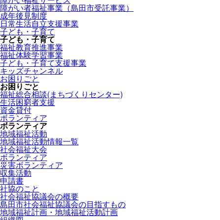
障がい者福祉事業（島田市受託事業）
成年後見制度
日常生活自立支援事業
子ども・子育て
子ども・子育て
福祉教育推進事業
福祉体験学習事業
子ども・子育て支援事業
キッズチャンネル
お困りごと
お困りごと
福祉総合相談(まちづくりセンター)
生活困窮者支援
資金貸付
ボランティア
ボランティア
地域福祉活動
地域福祉活動情報一覧
社会福祉大会
ボランティア
災害ボランティア
収集活動
申請書
社協のこと
社会福祉協議会の概要
島田市社会福祉協議会の目指すもの
地域福祉計画・地域福祉活動計画
組織図