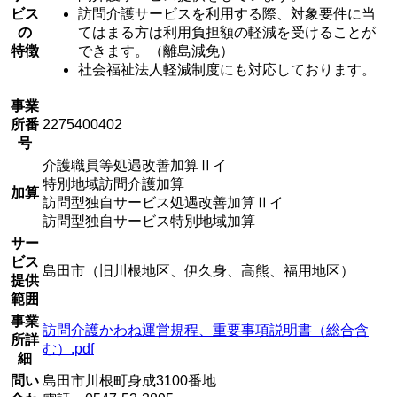
ビス
訪問介護サービスを利用する際、対象要件に当
の
てはまる方は利用負担額の軽減を受けることが
特徴
できます。（離島減免）
社会福祉法人軽減制度にも対応しております。
事業
所番
2275400402
号
介護職員等処遇改善加算Ⅱイ
特別地域訪問介護加算
加算
訪問型独自サービス処遇改善加算Ⅱイ
訪問型独自サービス特別地域加算
サー
ビス
島田市（旧川根地区、伊久身、高熊、福用地区）
提供
範囲
事業
訪問介護かわね運営規程、重要事項説明書（総合含
所詳
む）.pdf
細
問い
島田市川根町身成3100番地