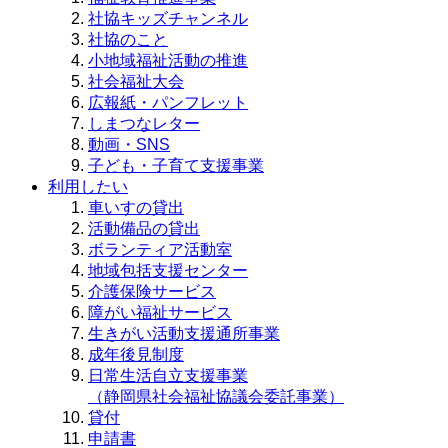
社協キッズチャンネル
社協のこと
小地域福祉活動の推進
社会福祉大会
広報紙・パンフレット
しまつなレター
動画・SNS
子ども・子育て支援事業
利用したい
車いすの貸出
活動備品の貸出
ボランティア活動室
地域包括支援センター
介護保険サービス
障がい福祉サービス
生きがい活動支援通所事業
成年後見制度
日常生活自立支援事業
（静岡県社会福祉協議会委託事業）
貸付
申請書