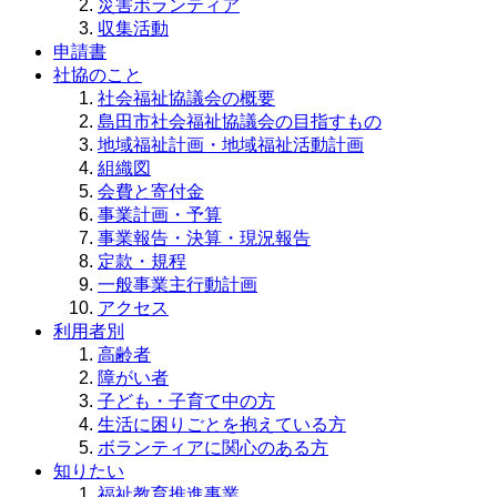
災害ボランティア
収集活動
申請書
社協のこと
社会福祉協議会の概要
島田市社会福祉協議会の目指すもの
地域福祉計画・地域福祉活動計画
組織図
会費と寄付金
事業計画・予算
事業報告・決算・現況報告
定款・規程
一般事業主行動計画
アクセス
利用者別
高齢者
障がい者
子ども・子育て中の方
生活に困りごとを抱えている方
ボランティアに関心のある方
知りたい
福祉教育推進事業