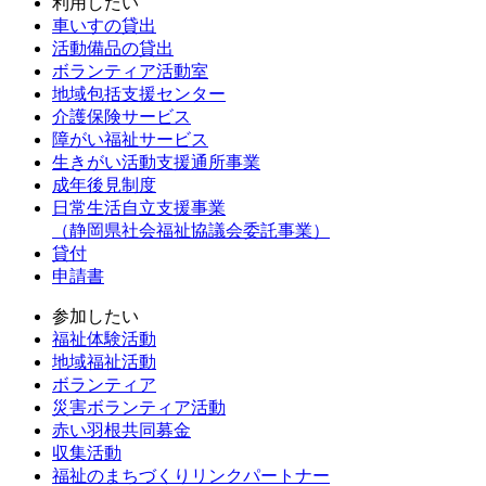
利用したい
車いすの貸出
活動備品の貸出
ボランティア活動室
地域包括支援センター
介護保険サービス
障がい福祉サービス
生きがい活動支援通所事業
成年後見制度
日常生活自立支援事業
（静岡県社会福祉協議会委託事業）
貸付
申請書
参加したい
福祉体験活動
地域福祉活動
ボランティア
災害ボランティア活動
赤い羽根共同募金
収集活動
福祉のまちづくりリンクパートナー