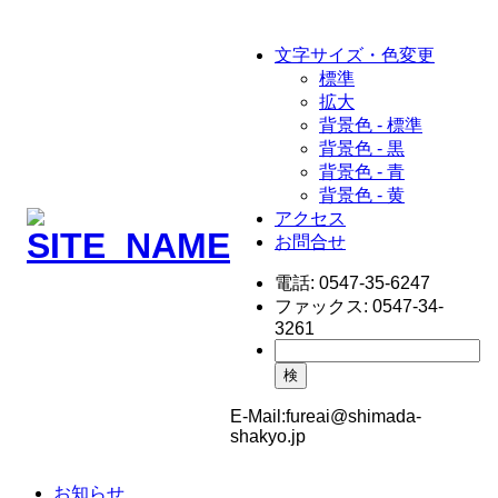
文字サイズ・色変更
標準
拡大
背景色 - 標準
背景色 - 黒
背景色 - 青
背景色 - 黄
アクセス
お問合せ
電話:
0547-35-6247
ファックス:
0547-34-
3261
検
E-Mail:
fureai@shimada-
shakyo.jp
お知らせ