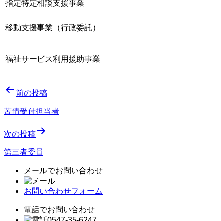
指定特定相談支援事業
移動支援事業（行政委託）
福祉サービス利用援助事業
投
前の投稿
稿
苦情受付担当者
ナ
次の投稿
ビ
ゲ
第三者委員
ー
メールでお問い合わせ
シ
お問い合わせフォーム
ョ
電話でお問い合わせ
ン
0547-35-6247