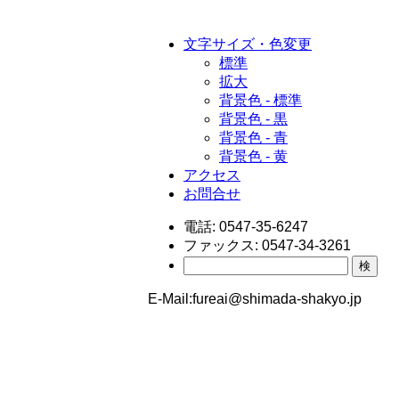
文字サイズ・色変更
標準
拡大
背景色 - 標準
背景色 - 黒
背景色 - 青
背景色 - 黄
アクセス
お問合せ
電話:
0547-35-6247
ファックス:
0547-34-3261
検
E-Mail:
fureai@shimada-shakyo.jp