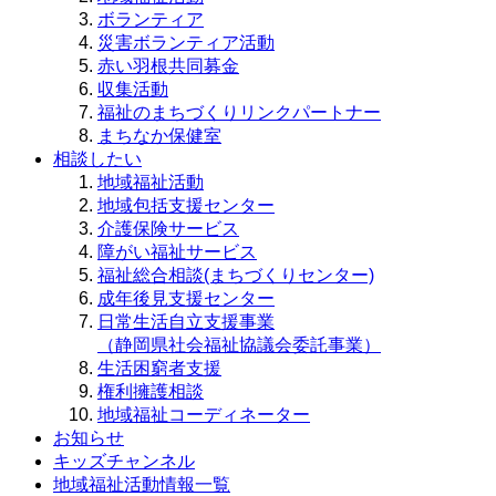
ボランティア
災害ボランティア活動
赤い羽根共同募金
収集活動
福祉のまちづくりリンクパートナー
まちなか保健室
相談したい
地域福祉活動
地域包括支援センター
介護保険サービス
障がい福祉サービス
福祉総合相談(まちづくりセンター)
成年後見支援センター
日常生活自立支援事業
（静岡県社会福祉協議会委託事業）
生活困窮者支援
権利擁護相談
地域福祉コーディネーター
お知らせ
キッズチャンネル
地域福祉活動情報一覧