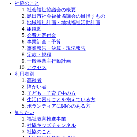
社協のこと
社会福祉協議会の概要
島田市社会福祉協議会の目指すもの
地域福祉計画・地域福祉活動計画
組織図
会費と寄付金
事業計画・予算
事業報告・決算・現況報告
定款・規程
一般事業主行動計画
アクセス
利用者別
高齢者
障がい者
子ども・子育て中の方
生活に困りごとを抱えている方
ボランティアに関心のある方
知りたい
福祉教育推進事業
社協キッズチャンネル
社協のこと