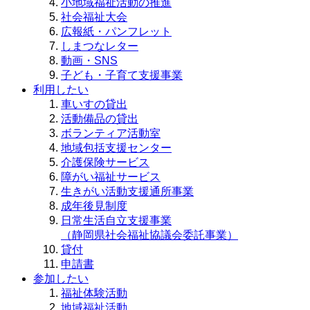
小地域福祉活動の推進
社会福祉大会
広報紙・パンフレット
しまつなレター
動画・SNS
子ども・子育て支援事業
利用したい
車いすの貸出
活動備品の貸出
ボランティア活動室
地域包括支援センター
介護保険サービス
障がい福祉サービス
生きがい活動支援通所事業
成年後見制度
日常生活自立支援事業
（静岡県社会福祉協議会委託事業）
貸付
申請書
参加したい
福祉体験活動
地域福祉活動