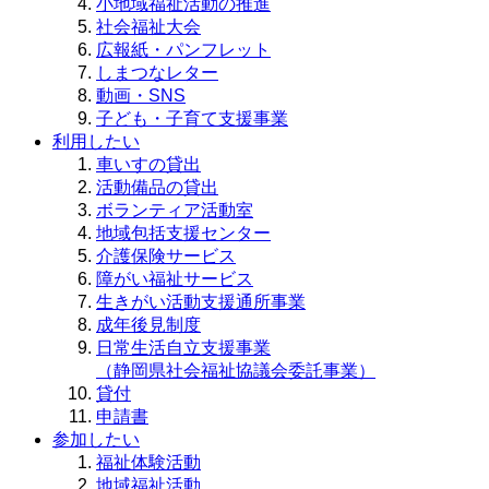
小地域福祉活動の推進
社会福祉大会
広報紙・パンフレット
しまつなレター
動画・SNS
子ども・子育て支援事業
利用したい
車いすの貸出
活動備品の貸出
ボランティア活動室
地域包括支援センター
介護保険サービス
障がい福祉サービス
生きがい活動支援通所事業
成年後見制度
日常生活自立支援事業
（静岡県社会福祉協議会委託事業）
貸付
申請書
参加したい
福祉体験活動
地域福祉活動