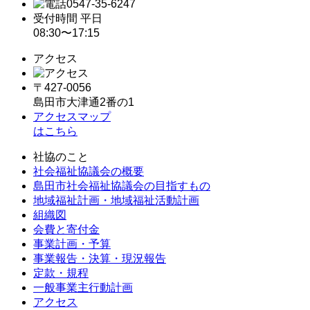
ン
0547-35-6247
受付時間 平日
08:30〜17:15
アクセス
〒427-0056
島田市大津通2番の1
アクセスマップ
はこちら
社協のこと
社会福祉協議会の概要
島田市社会福祉協議会の目指すもの
地域福祉計画・地域福祉活動計画
組織図
会費と寄付金
事業計画・予算
事業報告・決算・現況報告
定款・規程
一般事業主行動計画
アクセス