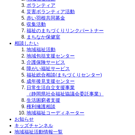
ボランティア
災害ボランティア活動
赤い羽根共同募金
収集活動
福祉のまちづくりリンクパートナー
まちなか保健室
相談したい
地域福祉活動
地域包括支援センター
介護保険サービス
障がい福祉サービス
福祉総合相談(まちづくりセンター)
成年後見支援センター
日常生活自立支援事業
（静岡県社会福祉協議会委託事業）
生活困窮者支援
権利擁護相談
地域福祉コーディネーター
お知らせ
キッズチャンネル
地域福祉活動情報一覧