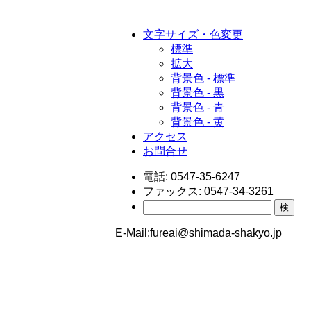
文字サイズ・色変更
標準
拡大
背景色 - 標準
背景色 - 黒
背景色 - 青
背景色 - 黄
アクセス
お問合せ
電話:
0547-35-6247
ファックス:
0547-34-3261
検
E-Mail:
fureai@shimada-shakyo.jp