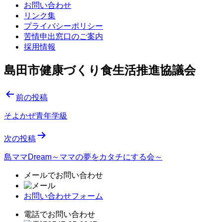
お問い合わせ
リンク集
プライバシーポリシー
苦情申出窓口のご案内
採用情報
島田市健康づくり食生活推進協議会
投
前の投稿
稿
そよかぜ青年学級
ナ
次の投稿
ビ
ゲ
島ママDream～ママの夢をカタチにする会～
ー
メールでお問い合わせ
シ
お問い合わせフォーム
ョ
電話でお問い合わせ