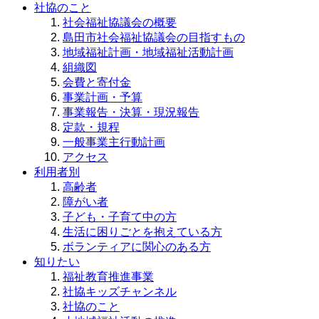
社協のこと
社会福祉協議会の概要
島田市社会福祉協議会の目指すもの
地域福祉計画・地域福祉活動計画
組織図
会費と寄付金
事業計画・予算
事業報告・決算・現況報告
定款・規程
一般事業主行動計画
アクセス
利用者別
高齢者
障がい者
子ども・子育て中の方
生活に困りごとを抱えている方
ボランティアに関心のある方
知りたい
福祉教育推進事業
社協キッズチャンネル
社協のこと