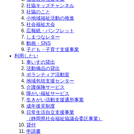
社協キッズチャンネル
社協のこと
小地域福祉活動の推進
社会福祉大会
広報紙・パンフレット
しまつなレター
動画・SNS
子ども・子育て支援事業
利用したい
車いすの貸出
活動備品の貸出
ボランティア活動室
地域包括支援センター
介護保険サービス
障がい福祉サービス
生きがい活動支援通所事業
成年後見制度
日常生活自立支援事業
（静岡県社会福祉協議会委託事業）
貸付
申請書