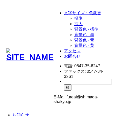
文字サイズ・色変更
標準
拡大
背景色 - 標準
背景色 - 黒
背景色 - 青
背景色 - 黄
アクセス
お問合せ
電話:
0547-35-6247
ファックス:
0547-34-
3261
検
E-Mail:
fureai@shimada-
shakyo.jp
お知らせ