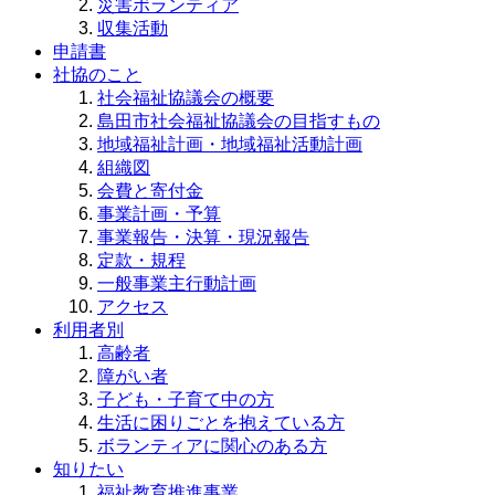
災害ボランティア
収集活動
申請書
社協のこと
社会福祉協議会の概要
島田市社会福祉協議会の目指すもの
地域福祉計画・地域福祉活動計画
組織図
会費と寄付金
事業計画・予算
事業報告・決算・現況報告
定款・規程
一般事業主行動計画
アクセス
利用者別
高齢者
障がい者
子ども・子育て中の方
生活に困りごとを抱えている方
ボランティアに関心のある方
知りたい
福祉教育推進事業