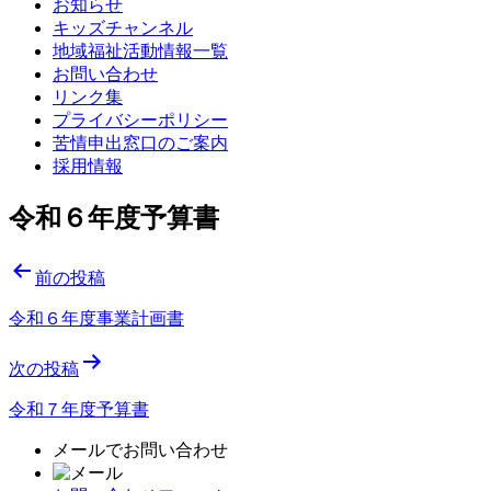
お知らせ
キッズチャンネル
地域福祉活動情報一覧
お問い合わせ
リンク集
プライバシーポリシー
苦情申出窓口のご案内
採用情報
令和６年度予算書
投
前の投稿
稿
令和６年度事業計画書
ナ
次の投稿
ビ
ゲ
令和７年度予算書
ー
メールでお問い合わせ
シ