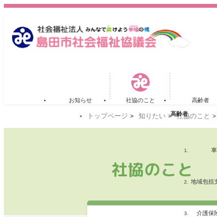
お知らせ
社協のこと
高齢者
高齢者
トップページ
>
知りたい
>
社協のこと
>
車
社協のこと
地域包括
介護保