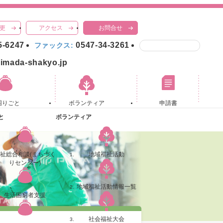
更
アクセス
お問合せ
5-6247
0547-34-3261
ファックス:
imada-shakyo.jp
困りごと
ボランティア
申請書
と
ボランティア
祉総合相談(まちづく
地域福祉活動
りセンター)
地域福祉活動情報一覧
生活困窮者支援
社会福祉大会