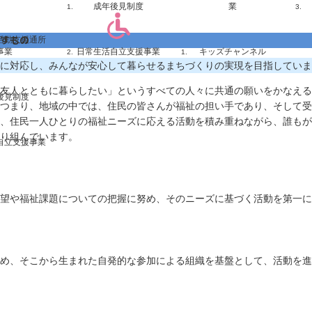
成年後見制度
業
すもの
活動支援通所
事業
日常生活自立支援事業
キッズチャンネル
に対応し、みんなが安心して暮らせるまちづくりの実現を目指していま
友人とともに暮らしたい」というすべての人々に共通の願いをかなえる
後見制度
つまり、地域の中では、住民の皆さんが福祉の担い手であり、そして受
、住民一人ひとりの福祉ニーズに応える活動を積み重ねながら、誰もが
り組んでいます。
自立支援事業
望や福祉課題についての把握に努め、そのニーズに基づく活動を第一に
め、そこから生まれた自発的な参加による組織を基盤として、活動を進