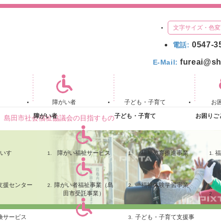
文字サイズ・色変
0547-3
電話:
fureai@sh
E-Mail:
障がい者
子ども・子育て
お
障がい者
子ども・子育て
お困りご
島田市社会福祉協議会の目指すもの
いす
障がい福祉サービス
福祉教育推進事業
福
支援センター
障がい者福祉事業（島
福祉体験学習事業
田市受託事業）
険サービス
子ども・子育て支援事