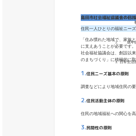
島田市社会福祉協議会の目指
生きがい
住民一人ひとりの福祉ニーズ
「住み慣れた地域で、家族と
成年
に支えあうことが必要です。
社会福祉協議会は、創設以来
のまちづくり」に積極的に取
日常生活
1.
住民ニーズ基本の原則
調査などにより地域住民の要
2.
住民活動主体の原則
住民の地域福祉への関心を高
3.
民間性の原則