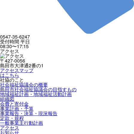
0547-35-6247
受付時間 平日
08:30〜17:15
アクセス
〒427-0056
島田市大津通2番の1
アクセスマップ
はこちら
社協のこと
社会福祉協議会の概要
島田市社会福祉協議会の目指すもの
地域福祉計画・地域福祉活動計画
組織図
会費と寄付金
事業計画・予算
事業報告・決算・現況報告
定款・規程
一般事業主行動計画
アクセス
お知らせ