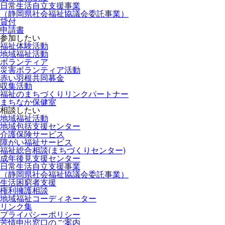
日常生活自立支援事業
（静岡県社会福祉協議会委託事業）
貸付
申請書
参加したい
福祉体験活動
地域福祉活動
ボランティア
災害ボランティア活動
赤い羽根共同募金
収集活動
福祉のまちづくりリンクパートナー
まちなか保健室
相談したい
地域福祉活動
地域包括支援センター
介護保険サービス
障がい福祉サービス
福祉総合相談(まちづくりセンター)
成年後見支援センター
日常生活自立支援事業
（静岡県社会福祉協議会委託事業）
生活困窮者支援
権利擁護相談
地域福祉コーディネーター
リンク集
プライバシーポリシー
苦情申出窓口のご案内