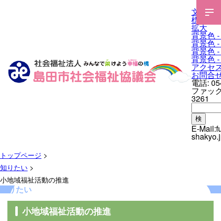
文字サ
標準
拡大
背景色 -
背景色 -
背景色 -
背景色 -
アクセ
お問合
電話:
05
ファック
3261
検
E-Mail:
f
shakyo.
トップページ
>
知りたい
>
小地域福祉活動の推進
知りたい
小地域福祉活動の推進