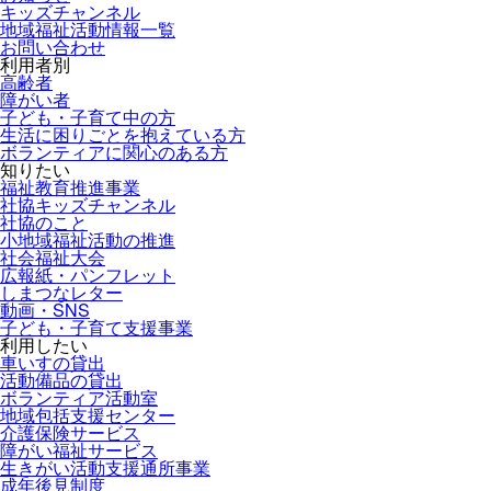
キッズチャンネル
地域福祉活動情報一覧
お問い合わせ
利用者別
高齢者
障がい者
子ども・子育て中の方
生活に困りごとを抱えている方
ボランティアに関心のある方
知りたい
福祉教育推進事業
社協キッズチャンネル
社協のこと
小地域福祉活動の推進
社会福祉大会
広報紙・パンフレット
しまつなレター
動画・SNS
子ども・子育て支援事業
利用したい
車いすの貸出
活動備品の貸出
ボランティア活動室
地域包括支援センター
介護保険サービス
障がい福祉サービス
生きがい活動支援通所事業
成年後見制度